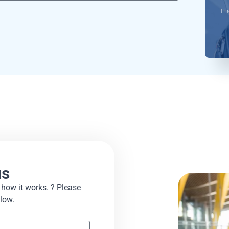
us
how it works. ? Please
ow.​