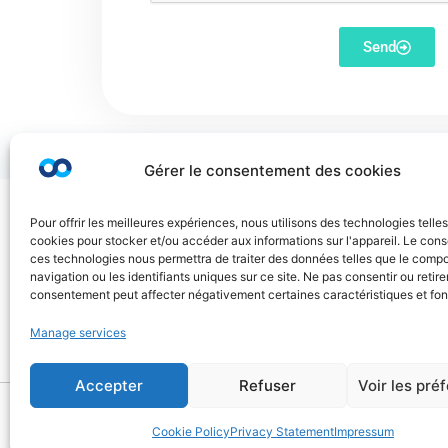
Send
Gérer le consentement des cookies
Privacy and cookie policy
Pour offrir les meilleures expériences, nous utilisons des technologies telle
cookies pour stocker et/ou accéder aux informations sur l'appareil. Le con
Legal Notice
ces technologies nous permettra de traiter des données telles que le comp
navigation ou les identifiants uniques sur ce site. Ne pas consentir ou retire
consentement peut affecter négativement certaines caractéristiques et fon
General terms of use
Manage services
FAQ
Accepter
Refuser
Voir les pré
© Copyright Ayruu 2020 - 2026. All rights reserved
Cookie Policy
Privacy Statement
Impressum