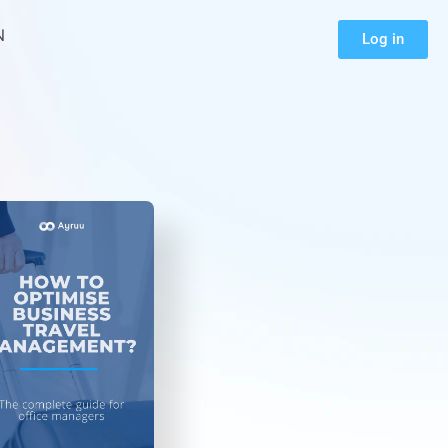
N
Log in